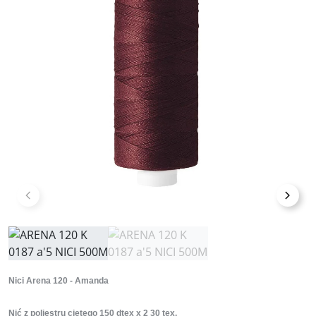
Poprzedni
Nast
Nici Arena 120 - Amanda
Nić z poliestru ciętego 150 dtex x 2 30 tex.