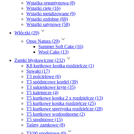
Wstążka organtynowa (8)
Wstążki cięte (16)
Wstążki metalizowane (9)
Wstążki ozdobne (69)
Wstążki satynowe (58)
Włóczki (29)
Opus Natura (29)
Summer Soft Cake (16)
Wool Cake (13)
Zamki błyskawiczne (232)
K8 kurtkowe kostka rozdzielcze (1)
Suwaki (17)
T3 pościelowe (6)
T3 spódnicowe kordel (39)
T3 sukienkowe kryte (35)
T5 kaletnicze (4)
T5 kurtkowe kostka 2 x rozdzielcze (13)
T5 kurtkowe kostka rozdzielcze (25)
T5 kurtkowe sprężynka rozdzielcze (28)
T5 kurtkowe wodoodporne (2)
T5 spodniowe (15)
Taśmy zamkowe (8)
TV00 spodniowe (0)