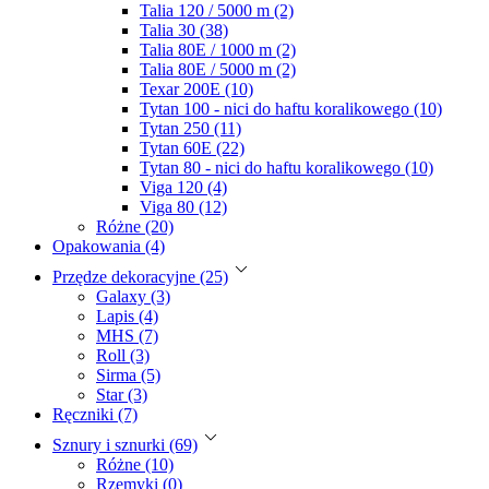
Talia 120 / 5000 m (2)
Talia 30 (38)
Talia 80E / 1000 m (2)
Talia 80E / 5000 m (2)
Texar 200E (10)
Tytan 100 - nici do haftu koralikowego (10)
Tytan 250 (11)
Tytan 60E (22)
Tytan 80 - nici do haftu koralikowego (10)
Viga 120 (4)
Viga 80 (12)
Różne (20)
Opakowania (4)
Przędze dekoracyjne (25)
Galaxy (3)
Lapis (4)
MHS (7)
Roll (3)
Sirma (5)
Star (3)
Ręczniki (7)
Sznury i sznurki (69)
Różne (10)
Rzemyki (0)