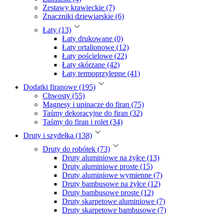
Zestawy krawieckie (7)
Znaczniki dziewiarskie (6)
Łaty (13)
Łaty drukowane (0)
Łaty ortalionowe (12)
Łaty pościelowe (22)
Łaty skórzane (42)
Łaty termoprzylepne (41)
Dodatki firanowe (195)
Chwosty (55)
Magnesy i upinacze do firan (75)
Taśmy dekoracyjne do firan (32)
Taśmy do firan i rolet (34)
Druty i szydełka (138)
Druty do robótek (73)
Druty aluminiowe na żyłce (13)
Druty aluminiowe proste (15)
Druty aluminiowe wymienne (7)
Druty bambusowe na żyłce (12)
Druty bambusowe proste (12)
Druty skarpetowe aluminiowe (7)
Druty skarpetowe bambusowe (7)