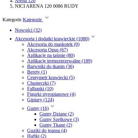
Arena 120
NICI ARENA 120 0086 RUDY
Kategorie
Kategorie
Nowości (32)
Akcesoria i dodatki krawieckie (1080)
Akcesoria do maskotek (0)
Akcesoria Opus (67)
Aplikacje na taśmie (80)
Aplikacje termozgrzewalne (189)
Barwniki do tkanin (36)
Berety (1)
Centymetr krawiecki (5)
Chusteczki (7)
Falbanki (10)
Figurki styropianowe (4)
Gipiury (124)
Gumy (16)
Gumy Dziane (2)
Gumy Szelkowe (3)
Gumy Tkane (2)
Guziki do jeansu (4)
Haftki (2)