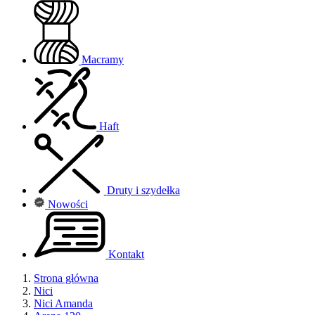
Macramy
Haft
Druty i szydełka
Nowości
Kontakt
Strona główna
Nici
Nici Amanda