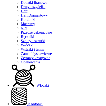
Dodatki firanowe
Druty i szydełka
Haft
Haft Diamentowy
Kordonki
Macramy
Nici
Przędze dekoracyjne
Ręczniki
Sznury i sznurki
Włóczki
Wstążki i taśmy
Zamki błyskawiczne
Zestawy kreatywne
Opakowania
Włóczki
Kordonki