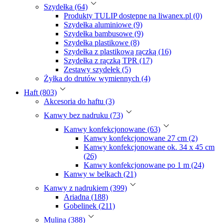
Szydełka (64)
Produkty TULIP dostępne na liwanex.pl (0)
Szydełka aluminiowe (9)
Szydełka bambusowe (9)
Szydełka plastikowe (8)
Szydełka z plastikową rączką (16)
Szydełka z rączką TPR (17)
Zestawy szydełek (5)
Żyłka do drutów wymiennych (4)
Haft (803)
Akcesoria do haftu (3)
Kanwy bez nadruku (73)
Kanwy konfekcjonowane (63)
Kanwy konfekcjonowane 27 cm (2)
Kanwy konfekcjonowane ok. 34 x 45 cm
(26)
Kanwy konfekcjonowane po 1 m (24)
Kanwy w belkach (21)
Kanwy z nadrukiem (399)
Ariadna (188)
Gobelinek (211)
Mulina (388)