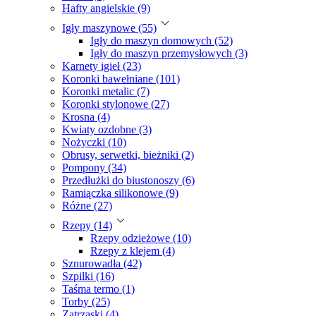
Hafty angielskie (9)
Igły maszynowe (55)
Igły do maszyn domowych (52)
Igły do maszyn przemysłowych (3)
Karnety igieł (23)
Koronki bawełniane (101)
Koronki metalic (7)
Koronki stylonowe (27)
Krosna (4)
Kwiaty ozdobne (3)
Nożyczki (10)
Obrusy, serwetki, bieżniki (2)
Pompony (34)
Przedłużki do biustonoszy (6)
Ramiączka silikonowe (9)
Różne (27)
Rzepy (14)
Rzepy odzieżowe (10)
Rzepy z klejem (4)
Sznurowadła (42)
Szpilki (16)
Taśma termo (1)
Torby (25)
Zatrzaski (4)