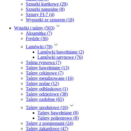
Sznurki kurtkowe (29)
Sznurki naturalne (8)
Sznury FI-7 (4)
Wypustki ze sznurem (18)
Wstążki i taśmy (503)
Aksamitka (7)
Frędzle (36)
Lamówki (78)
Lamówki bawełniane (2)
Lamówki satynowe (76)
Taśma rypsowa (7)
Taśmy bawełniane (13)
Taśmy cekinowe (7)
Taśmy metalizowane (16)
Taśmy nośne (12)
Taśmy odblaskowe (1)
Taśmy odzieżowe (38)
Taśmy ozdobne (65)
Taśmy spodniowe (16)
Taśmy bawełniane (8)
Taśmy poliestrowe (8)
Taśmy z pomponami (24)
Taśmy żakardowe (47)