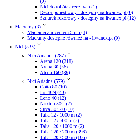
(0)
Nici do robótek ręcznych (1)
Rexor poliestrowy - dostępny na liwanex.pl (0)
Sznurek rexorowy - dostępny na liwanex.pl (12)
Macramy (3)
Macrama z rdzeniem 5mm (3)
Macramy dostępne również na - liwanex.pl (0)
Nici (835)
Nici Amanda (287)
Arena 120 (218)
Arena 30 (36)
Atena 160 (36)
Nici Ariadna (579)
Cotto 80 (10)
Iris 40N (40)
Leno 40 (12)
Nokton 80C (2)
Silva 30 i 40 (10)
Talia 12 / 1000 m (2)
Talia 12 / 500 m (2)
Talia 120 / 1000 m (2)
Talia 120 / 200 m (396)
Talia 120 / 500 m (196)