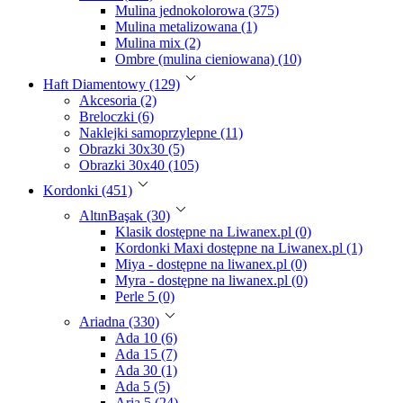
Mulina jednokolorowa (375)
Mulina metalizowana (1)
Mulina mix (2)
Ombre (mulina cieniowana) (10)
Haft Diamentowy (129)
Akcesoria (2)
Breloczki (6)
Naklejki samoprzylepne (11)
Obrazki 30x30 (5)
Obrazki 30x40 (105)
Kordonki (451)
AltınBaşak (30)
Klasik dostępne na Liwanex.pl (0)
Kordonki Maxi dostępne na Liwanex.pl (1)
Miya - dostępne na liwanex.pl (0)
Myra - dostępne na liwanex.pl (0)
Perle 5 (0)
Ariadna (330)
Ada 10 (6)
Ada 15 (7)
Ada 30 (1)
Ada 5 (5)
Aria 5 (24)