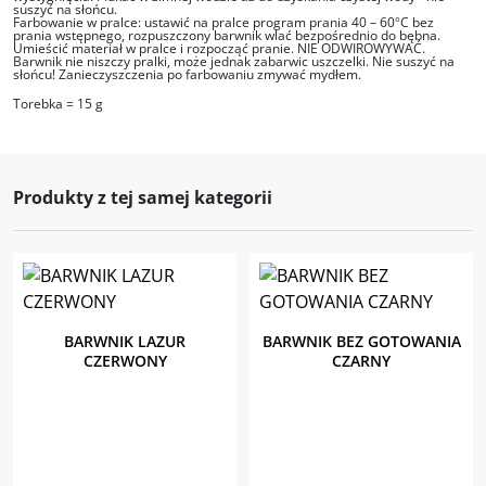
suszyć na słońcu.
Farbowanie w pralce: ustawić na pralce program prania 40 – 60
C bez
°
prania wstępnego, rozpuszczony barwnik wlać bezpośrednio do bębna.
Umieścić materiał w pralce i rozpocząć pranie. NIE ODWIROWYWAĆ.
Barwnik nie niszczy pralki, może jednak zabarwic uszczelki. Nie suszyć na
słońcu! Zanieczyszczenia po farbowaniu zmywać mydłem.
Torebka = 15 g
Produkty z tej samej kategorii
BARWNIK LAZUR
BARWNIK BEZ GOTOWANIA
CZERWONY
CZARNY