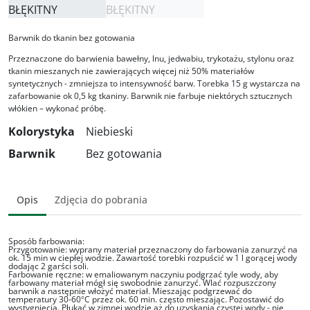
Barwnik do tkanin bez gotowania
Przeznaczone do barwienia bawełny, lnu, jedwabiu, trykotażu, stylonu oraz
tkanin mieszanych nie zawierających więcej niż 50% materiałów
syntetycznych - zmniejsza to intensywność barw. Torebka 15 g wystarcza na
zafarbowanie ok 0,5 kg tkaniny. Barwnik nie farbuje niektórych sztucznych
włókien – wykonać próbę.
Kolorystyka
Niebieski
Barwnik
Bez gotowania
Opis
Zdjęcia do pobrania
Sposób farbowania:
Przygotowanie: wyprany materiał przeznaczony do farbowania zanurzyć na
ok. 15 min w ciepłej wodzie. Zawartość torebki rozpuścić w 1 l gorącej wody
dodając 2 garści soli.
Farbowanie ręczne: w emaliowanym naczyniu podgrzać tyle wody, aby
farbowany materiał mógł się swobodnie zanurzyć. Wlać rozpuszczony
barwnik a następnie włożyć materiał. Mieszając podgrzewać do
temperatury 30-60
C przez ok. 60 min. często mieszając. Pozostawić do
°
wystygnięcia. Płukać w zimnej wodzie aż do uzyskania czystej wody - nie