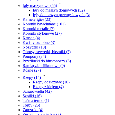
Igły maszynowe (55)
Igły do maszyn domowych (52)
Igły do maszyn przemysłowych (3)
Karnety igieł (23)
Koronki bawełniane (101)
Koronki metalic (7)
Koronki stylonowe (27)
Krosna (4)
Kwiaty ozdobne (3)
Nożyczki (10)
Obrusy, serwetki, bieżniki (2)
Pompony (34)
Przedłużki do biustonoszy (6)
Ramiączka silikonowe (9)
Różne (27)
Rzepy (14)
Rzepy odzieżowe (10)
Rzepy z klejem (4)
Sznurowadła (42)
Szpilki (16)
Taśma termo (1)
Torby (25)
Zatrzaski (4)
Zestawy krawieckie (7)