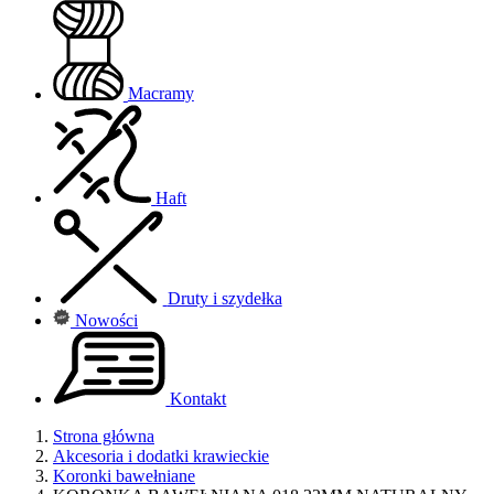
Macramy
Haft
Druty i szydełka
Nowości
Kontakt
Strona główna
Akcesoria i dodatki krawieckie
Koronki bawełniane