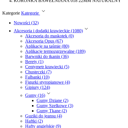
KORONKA BAWEŁNIANA 018 22MM NATURALNY
Kategorie
Kategorie
Nowości (32)
Akcesoria i dodatki krawieckie (1080)
Akcesoria do maskotek (0)
Akcesoria Opus (67)
Aplikacje na taśmie (80)
Aplikacje termozgrzewalne (189)
Barwniki do tkanin (36)
Berety (1)
Centymetr krawiecki (5)
Chusteczki (7)
Falbanki (10)
Figurki styropianowe (4)
Gipiury (124)
Gumy (16)
Gumy Dziane (2)
Gumy Szelkowe (3)
Gumy Tkane (2)
Guziki do jeansu (4)
Haftki (2)
Hafty angielskie (9)