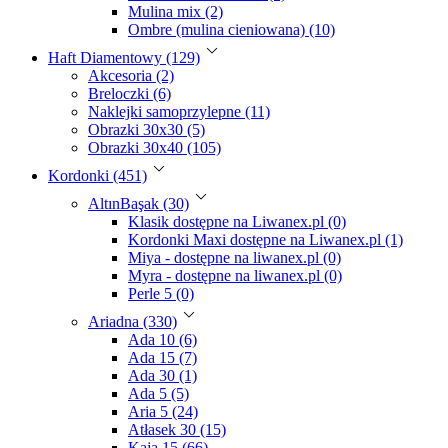
Mulina mix (2)
Ombre (mulina cieniowana) (10)
Haft Diamentowy (129)
Akcesoria (2)
Breloczki (6)
Naklejki samoprzylepne (11)
Obrazki 30x30 (5)
Obrazki 30x40 (105)
Kordonki (451)
AltınBaşak (30)
Klasik dostępne na Liwanex.pl (0)
Kordonki Maxi dostępne na Liwanex.pl (1)
Miya - dostępne na liwanex.pl (0)
Myra - dostępne na liwanex.pl (0)
Perle 5 (0)
Ariadna (330)
Ada 10 (6)
Ada 15 (7)
Ada 30 (1)
Ada 5 (5)
Aria 5 (24)
Atłasek 30 (15)
Kaja 15 (66)