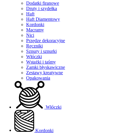
Dodatki firanowe
Druty i szydełka
Haft
Haft Diamentowy
Kordonki
Macramy
Nici
Przędze dekoracyjne
Ręczniki
Sznury i sznurki
Włóczki
Wstążki i taśmy
Zamki błyskawiczne
Zestawy kreatywne
Opakowania
Włóczki
Kordonki