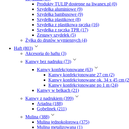
Produkty TULIP dostępne na liwanex.pl (0)
Szydełka aluminiowe (9)
Szydełka bambusowe (9)
Szydełka plastikowe (8)
Szydełka z plastikową rączką (16)
Szydełka z rączką TPR (17)
Zestawy szydełek (5)
Żyłka do drutów wymiennych (4)
Haft (803)
Akcesoria do haftu (3)
Kanwy bez nadruku (73)
Kanwy konfekcjonowane (63)
Kanwy konfekcjonowane 27 cm (2)
Kanwy konfekcjonowane ok. 34 x 45 cm (2
Kanwy konfekcjonowane po 1 m (24)
Kanwy w belkach (21)
Kanwy z nadrukiem (399)
Ariadna (188)
Gobelinek (211)
Mulina (388)
Mulina jednokolorowa (375)
Mulina metalizowana (1)