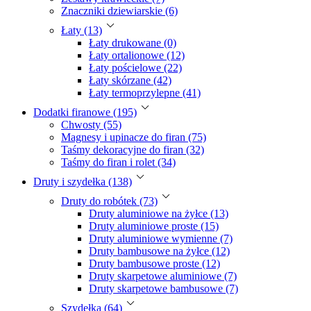
Znaczniki dziewiarskie (6)
Łaty (13)
Łaty drukowane (0)
Łaty ortalionowe (12)
Łaty pościelowe (22)
Łaty skórzane (42)
Łaty termoprzylepne (41)
Dodatki firanowe (195)
Chwosty (55)
Magnesy i upinacze do firan (75)
Taśmy dekoracyjne do firan (32)
Taśmy do firan i rolet (34)
Druty i szydełka (138)
Druty do robótek (73)
Druty aluminiowe na żyłce (13)
Druty aluminiowe proste (15)
Druty aluminiowe wymienne (7)
Druty bambusowe na żyłce (12)
Druty bambusowe proste (12)
Druty skarpetowe aluminiowe (7)
Druty skarpetowe bambusowe (7)
Szydełka (64)