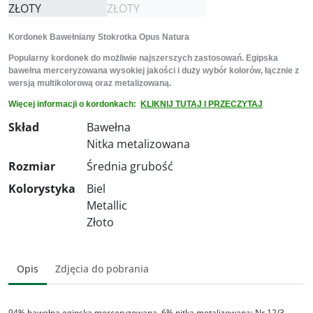
Kordonek Bawełniany Stokrotka Opus Natura
Popularny kordonek do możliwie najszerszych zastosowań. Egipska
bawełna merceryzowana wysokiej jakości i duży wybór kolorów, łącznie z
wersją multikolorową oraz metalizowaną.
Więcej informacji o kordonkach:
KLIKNIJ TUTAJ I PRZECZYTAJ
Skład
Bawełna
Nitka metalizowana
Rozmiar
Średnia grubość
Kolorystyka
Biel
Metallic
Złoto
Opis
Zdjęcia do pobrania
94% bawełna egipska merceryzowana, 6% nitka metalizowana; Nr 12/3