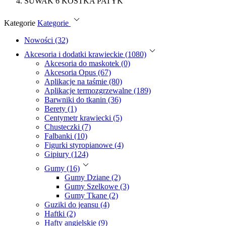
SUWAK 6 KOSTKA PATYK
Kategorie
Kategorie
Nowości (32)
Akcesoria i dodatki krawieckie (1080)
Akcesoria do maskotek (0)
Akcesoria Opus (67)
Aplikacje na taśmie (80)
Aplikacje termozgrzewalne (189)
Barwniki do tkanin (36)
Berety (1)
Centymetr krawiecki (5)
Chusteczki (7)
Falbanki (10)
Figurki styropianowe (4)
Gipiury (124)
Gumy (16)
Gumy Dziane (2)
Gumy Szelkowe (3)
Gumy Tkane (2)
Guziki do jeansu (4)
Haftki (2)
Hafty angielskie (9)