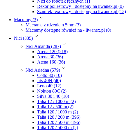
Nici do robótek ręcznych (1)
Rexor poliestrowy - dostępny na liwanex.pl (0)
Sznurek rexorowy - dostępny na liwanex.pl (12)
Macramy (3)
Macrama z rdzeniem 5mm (3)
Macramy dostępne również na - liwanex.pl (0)
Nici (835)
Nici Amanda (287)
Arena 120 (218)
Arena 30 (36)
Atena 160 (36)
Nici Ariadna (579)
Cotto 80 (10)
Iris 40N (40)
Leno 40 (12)
Nokton 80C (2)
Silva 30 i 40 (10)
Talia 12 / 1000 m (2)
Talia 12 / 500 m (2)
Talia 120 / 1000 m (2)
Talia 120 / 200 m (396)
Talia 120 / 500 m (196)
Talia 120 / 5000 m (2)