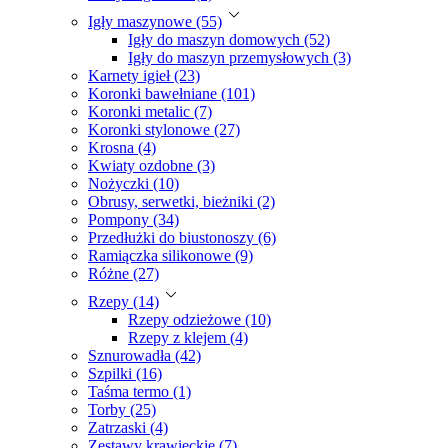
Igły maszynowe (55)
Igły do maszyn domowych (52)
Igły do maszyn przemysłowych (3)
Karnety igieł (23)
Koronki bawełniane (101)
Koronki metalic (7)
Koronki stylonowe (27)
Krosna (4)
Kwiaty ozdobne (3)
Nożyczki (10)
Obrusy, serwetki, bieżniki (2)
Pompony (34)
Przedłużki do biustonoszy (6)
Ramiączka silikonowe (9)
Różne (27)
Rzepy (14)
Rzepy odzieżowe (10)
Rzepy z klejem (4)
Sznurowadła (42)
Szpilki (16)
Taśma termo (1)
Torby (25)
Zatrzaski (4)
Zestawy krawieckie (7)