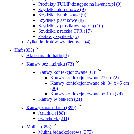
Produkty TULIP dostępne na liwanex.pl (0)
Szydełka aluminiowe (9)
Szydełka bambusowe (9)
Szydełka plastikowe (8)
Szydełka z plastikową rączką (16)
Szydełka z rączką TPR (17)
Zestawy szydełek (5)
Żyłka do drutów wymiennych (4)
Haft (803)
Akcesoria do haftu (3)
Kanwy bez nadruku (73)
Kanwy konfekcjonowane (63)
Kanwy konfekcjonowane 27 cm (2)
Kanwy konfekcjonowane ok. 34 x 45 cm
(26)
Kanwy konfekcjonowane po 1 m (24)
Kanwy w belkach (21)
Kanwy z nadrukiem (399)
Ariadna (188)
Gobelinek (211)
Mulina (388)
Mulina jednokolorowa (375)