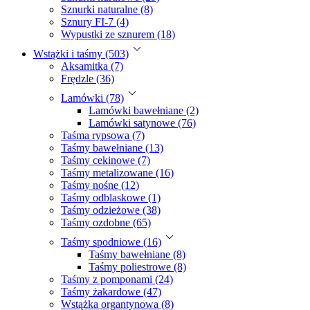
Sznurki naturalne (8)
Sznury FI-7 (4)
Wypustki ze sznurem (18)
Wstążki i taśmy (503)
Aksamitka (7)
Frędzle (36)
Lamówki (78)
Lamówki bawełniane (2)
Lamówki satynowe (76)
Taśma rypsowa (7)
Taśmy bawełniane (13)
Taśmy cekinowe (7)
Taśmy metalizowane (16)
Taśmy nośne (12)
Taśmy odblaskowe (1)
Taśmy odzieżowe (38)
Taśmy ozdobne (65)
Taśmy spodniowe (16)
Taśmy bawełniane (8)
Taśmy poliestrowe (8)
Taśmy z pomponami (24)
Taśmy żakardowe (47)
Wstążka organtynowa (8)