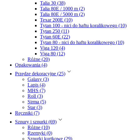
Talia 30 (38)
Talia 80E / 1000 m (2)
Talia 80E / 5000 m (2)
Texar 200E (10)
Tytan 100 - nici do haftu koralikowego (10)
Tytan 250 (11)
Tytan 60E (22)
Tytan 80 - nici do haftu koralikowego (10)
Viga 120 (4)
Viga 80 (12)
Różne (20)
Opakowania (4)
Przędze dekoracyjne (25)
Galaxy (3)
Lapis (4)
MHS (7)
Roll (3)
Sirma (5)
Star (3)
Ręczniki (7)
Sznury i sznurki (69)
Różne (10)
Rzemyki (0)
Sznurki kurtkowe (29)