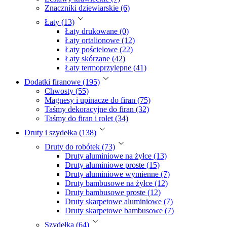
Znaczniki dziewiarskie (6)
Łaty (13)
Łaty drukowane (0)
Łaty ortalionowe (12)
Łaty pościelowe (22)
Łaty skórzane (42)
Łaty termoprzylepne (41)
Dodatki firanowe (195)
Chwosty (55)
Magnesy i upinacze do firan (75)
Taśmy dekoracyjne do firan (32)
Taśmy do firan i rolet (34)
Druty i szydełka (138)
Druty do robótek (73)
Druty aluminiowe na żyłce (13)
Druty aluminiowe proste (15)
Druty aluminiowe wymienne (7)
Druty bambusowe na żyłce (12)
Druty bambusowe proste (12)
Druty skarpetowe aluminiowe (7)
Druty skarpetowe bambusowe (7)
Szydełka (64)