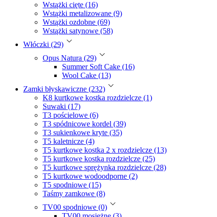
Wstążki cięte (16)
Wstążki metalizowane (9)
Wstążki ozdobne (69)
Wstążki satynowe (58)
Włóczki (29)
Opus Natura (29)
Summer Soft Cake (16)
Wool Cake (13)
Zamki błyskawiczne (232)
K8 kurtkowe kostka rozdzielcze (1)
Suwaki (17)
T3 pościelowe (6)
T3 spódnicowe kordel (39)
T3 sukienkowe kryte (35)
T5 kaletnicze (4)
T5 kurtkowe kostka 2 x rozdzielcze (13)
T5 kurtkowe kostka rozdzielcze (25)
T5 kurtkowe sprężynka rozdzielcze (28)
T5 kurtkowe wodoodporne (2)
T5 spodniowe (15)
Taśmy zamkowe (8)
TV00 spodniowe (0)
TV00 mosiężne (3)