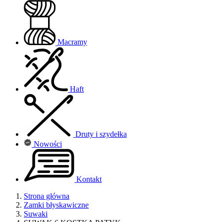
Macramy
Haft
Druty i szydełka
Nowości
Kontakt
Strona główna
Zamki błyskawiczne
Suwaki