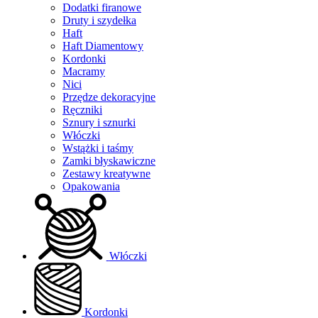
Dodatki firanowe
Druty i szydełka
Haft
Haft Diamentowy
Kordonki
Macramy
Nici
Przędze dekoracyjne
Ręczniki
Sznury i sznurki
Włóczki
Wstążki i taśmy
Zamki błyskawiczne
Zestawy kreatywne
Opakowania
Włóczki
Kordonki