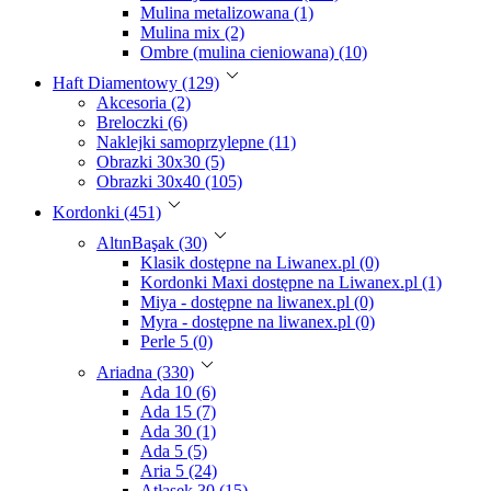
Mulina metalizowana (1)
Mulina mix (2)
Ombre (mulina cieniowana) (10)
Haft Diamentowy (129)
Akcesoria (2)
Breloczki (6)
Naklejki samoprzylepne (11)
Obrazki 30x30 (5)
Obrazki 30x40 (105)
Kordonki (451)
AltınBaşak (30)
Klasik dostępne na Liwanex.pl (0)
Kordonki Maxi dostępne na Liwanex.pl (1)
Miya - dostępne na liwanex.pl (0)
Myra - dostępne na liwanex.pl (0)
Perle 5 (0)
Ariadna (330)
Ada 10 (6)
Ada 15 (7)
Ada 30 (1)
Ada 5 (5)
Aria 5 (24)
Atłasek 30 (15)