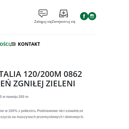
Facebook
Instagram
Zaloguj się
Zarejestruj się
KONTAKT
OŚCI
 TALIA 120/200M 0862
EŃ ZGNIŁEJ ZIELENI
20
w nawoju 200 m
ne w 100% z poliestru. Podstawowe nici szwalnicze
 szycia na maszynach przemysłowych i domowych.