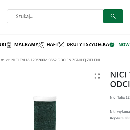
KI
MACRAMY
HAFT
DRUTY I SZYDEŁKA
NOW
0 m
NICI TALIA 120/200M 0862 ODCIEŃ ZGNIŁEJ ZIELENI
NICI
ODCI
Nici Talia 1
Nici wykona
używane do