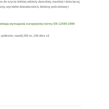
 do szycia lekkiej odzieży damskiej, męskiej i dziecięcej,
lizny, wyrobów dziewiarskich, bielizny pościelowej i
.
spełniają wymagania europejskiej normy EN 12590:1999
poliester, nawój 200 m, 140 dtex x2