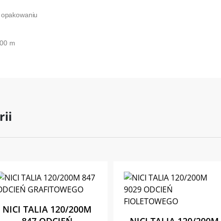
w opakowaniu
200 m
rii
NICI TALIA 120/200M