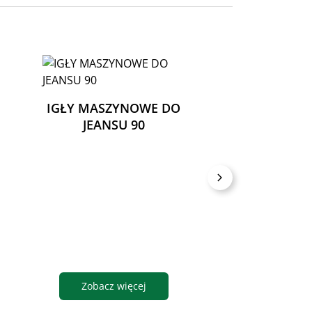
IGŁY MASZYNOWE DO
JEANSU 90
NICI TALIA 1
760 ODC
BEŻOWE
Zobacz więcej
Zobacz wię