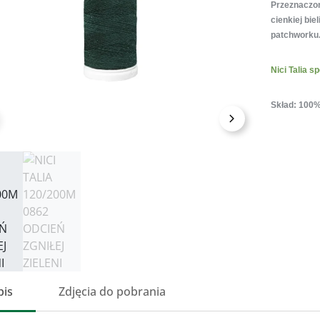
Przeznaczone
cienkiej bie
patchworku
Nici Talia 
Skład: 100% 
przedni
Następny
pis
Zdjęcia do pobrania