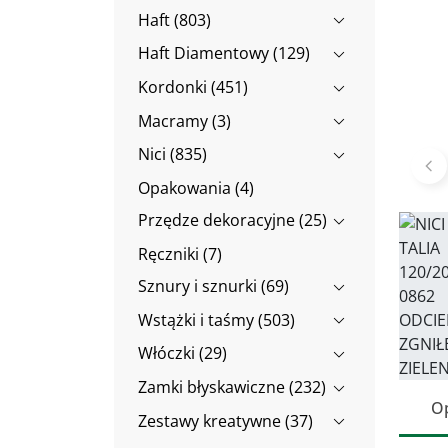
Haft (803)
Haft Diamentowy (129)
Kordonki (451)
Macramy (3)
Nici (835)
Po
Opakowania (4)
Przędze dekoracyjne (25)
Ręczniki (7)
Sznury i sznurki (69)
Wstążki i taśmy (503)
Włóczki (29)
Zamki błyskawiczne (232)
O
Zestawy kreatywne (37)