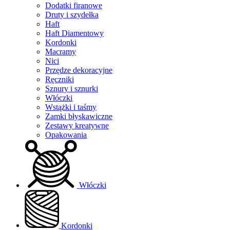
Dodatki firanowe
Druty i szydełka
Haft
Haft Diamentowy
Kordonki
Macramy
Nici
Przędze dekoracyjne
Ręczniki
Sznury i sznurki
Włóczki
Wstążki i taśmy
Zamki błyskawiczne
Zestawy kreatywne
Opakowania
Włóczki
Kordonki