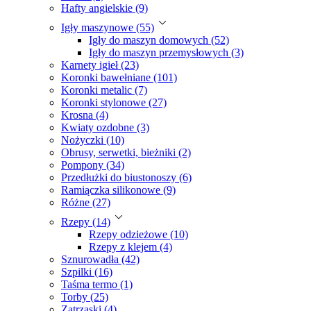
Hafty angielskie (9)
Igły maszynowe (55)
Igły do maszyn domowych (52)
Igły do maszyn przemysłowych (3)
Karnety igieł (23)
Koronki bawełniane (101)
Koronki metalic (7)
Koronki stylonowe (27)
Krosna (4)
Kwiaty ozdobne (3)
Nożyczki (10)
Obrusy, serwetki, bieżniki (2)
Pompony (34)
Przedłużki do biustonoszy (6)
Ramiączka silikonowe (9)
Różne (27)
Rzepy (14)
Rzepy odzieżowe (10)
Rzepy z klejem (4)
Sznurowadła (42)
Szpilki (16)
Taśma termo (1)
Torby (25)
Zatrzaski (4)