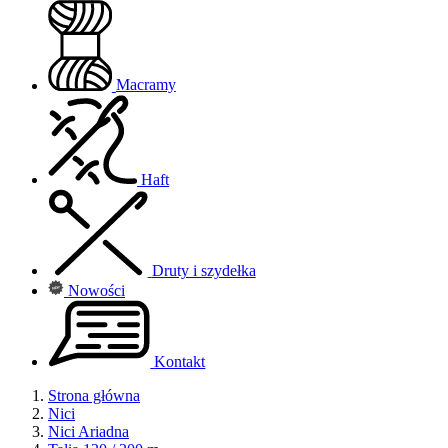
Macramy
Haft
Druty i szydełka
Nowości
Kontakt
Strona główna
Nici
Nici Ariadna