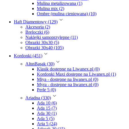
Mulina metalizowana (1)
Mulina mix (2)
Ombre (mulina cieniowana) (10)
Haft Diamentowy (129)
Akcesoria (2)
Breloczki (6)
Naklejki samoprzylepne (11)
Obrazki 30x30 (5)
Obrazki 30x40 (105)
Kordonki (451)
AltınBaşak (30)
Klasik dostępne na Liwanex.pl (0)
Kordonki Maxi dostępne na Liwanex.pl (1)
Miya - dostępne na liwanex.pl (0)
Myra - dostępne na liwanex.pl (0)
Perle 5 (0)
Ariadna (330)
Ada 10 (6)
Ada 15 (7)
Ada 30 (1)
Ada 5 (5)
Aria 5 (24)
Atłasek 30 (15)