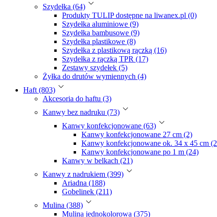
Szydełka (64)
Produkty TULIP dostępne na liwanex.pl (0)
Szydełka aluminiowe (9)
Szydełka bambusowe (9)
Szydełka plastikowe (8)
Szydełka z plastikową rączką (16)
Szydełka z rączką TPR (17)
Zestawy szydełek (5)
Żyłka do drutów wymiennych (4)
Haft (803)
Akcesoria do haftu (3)
Kanwy bez nadruku (73)
Kanwy konfekcjonowane (63)
Kanwy konfekcjonowane 27 cm (2)
Kanwy konfekcjonowane ok. 34 x 45 cm (2
Kanwy konfekcjonowane po 1 m (24)
Kanwy w belkach (21)
Kanwy z nadrukiem (399)
Ariadna (188)
Gobelinek (211)
Mulina (388)
Mulina jednokolorowa (375)