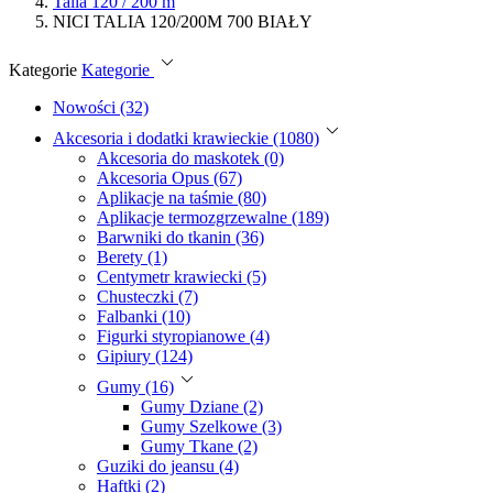
Talia 120 / 200 m
NICI TALIA 120/200M 700 BIAŁY
Kategorie
Kategorie
Nowości (32)
Akcesoria i dodatki krawieckie (1080)
Akcesoria do maskotek (0)
Akcesoria Opus (67)
Aplikacje na taśmie (80)
Aplikacje termozgrzewalne (189)
Barwniki do tkanin (36)
Berety (1)
Centymetr krawiecki (5)
Chusteczki (7)
Falbanki (10)
Figurki styropianowe (4)
Gipiury (124)
Gumy (16)
Gumy Dziane (2)
Gumy Szelkowe (3)
Gumy Tkane (2)
Guziki do jeansu (4)
Haftki (2)