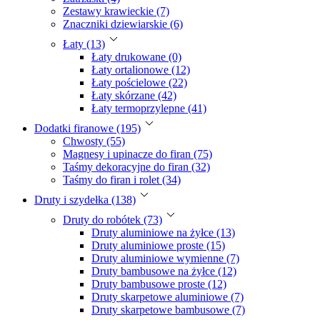
Zestawy krawieckie (7)
Znaczniki dziewiarskie (6)
Łaty (13)
Łaty drukowane (0)
Łaty ortalionowe (12)
Łaty pościelowe (22)
Łaty skórzane (42)
Łaty termoprzylepne (41)
Dodatki firanowe (195)
Chwosty (55)
Magnesy i upinacze do firan (75)
Taśmy dekoracyjne do firan (32)
Taśmy do firan i rolet (34)
Druty i szydełka (138)
Druty do robótek (73)
Druty aluminiowe na żyłce (13)
Druty aluminiowe proste (15)
Druty aluminiowe wymienne (7)
Druty bambusowe na żyłce (12)
Druty bambusowe proste (12)
Druty skarpetowe aluminiowe (7)
Druty skarpetowe bambusowe (7)