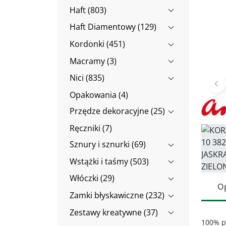
Haft (803)
Haft Diamentowy (129)
Kordonki (451)
Macramy (3)
Nici (835)
Po
Opakowania (4)
Przędze dekoracyjne (25)
Ręczniki (7)
Sznury i sznurki (69)
Wstążki i taśmy (503)
Włóczki (29)
O
Zamki błyskawiczne (232)
Zestawy kreatywne (37)
100% p