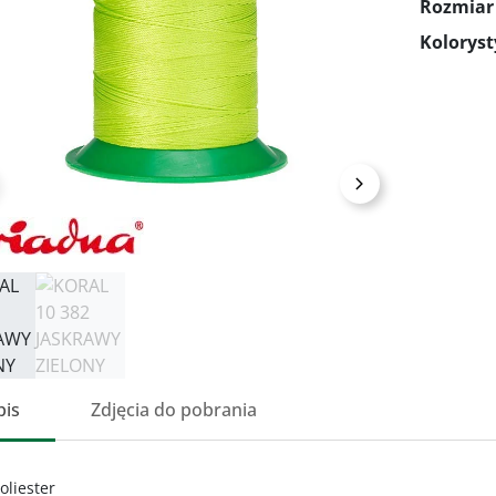
Rozmiar
Kolorys
przedni
Następny
pis
Zdjęcia do pobrania
oliester