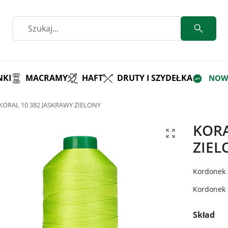
KI
MACRAMY
HAFT
DRUTY I SZYDEŁKA
NOW
KORAL 10 382 JASKRAWY ZIELONY
KORA
ZIEL
Kordonek 
Kordonek p
Skład