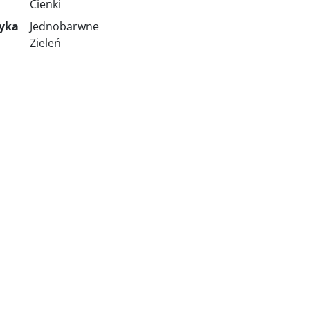
Cienki
tyka
Jednobarwne
Zieleń