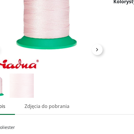
Kolorys
przedni
Następny
pis
Zdjęcia do pobrania
oliester