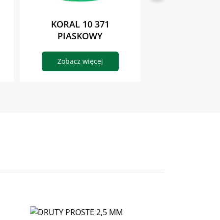
KORAL 10 371
KORAL 10
PIASKOWY
OLIWKO
Zobacz więcej
Zobacz wię