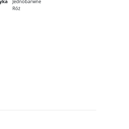
tyka
Jednobarwne
Róż