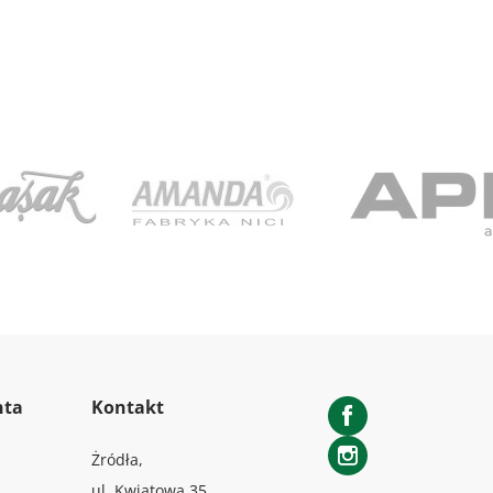
nta
Kontakt
Facebook
Żródła,
Instagram
ul. Kwiatowa 35