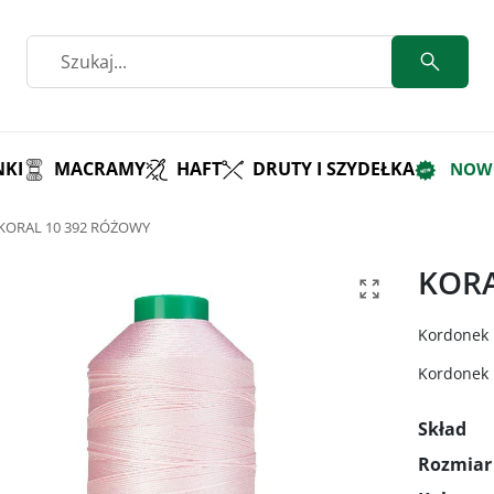
KI
MACRAMY
HAFT
DRUTY I SZYDEŁKA
NOW
KORAL 10 392 RÓŻOWY
KORA
Kordonek 
Kordonek p
Skład
Rozmiar