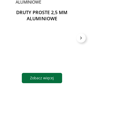
M
DRUTY PROSTE 2,5 MM
ALUMINIOWE
NOŻYCZKI O
Zobacz więcej
Zobacz wię