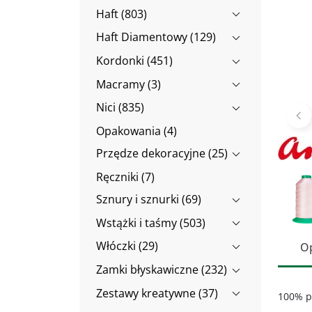
Haft (803)
Haft Diamentowy (129)
Kordonki (451)
Macramy (3)
Nici (835)
Po
Opakowania (4)
Przędze dekoracyjne (25)
Ręczniki (7)
Sznury i sznurki (69)
Wstążki i taśmy (503)
Włóczki (29)
O
Zamki błyskawiczne (232)
Zestawy kreatywne (37)
100% p