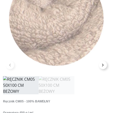
Poprzedni
Nast
Ręcznik CM05 - 100% BAWEŁNY
Gramatura 450 g / m²