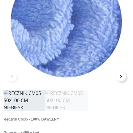
Poprzedni
Nast
Ręcznik CM05 - 100% BAWEŁNY
Gramatura 450 g / m²