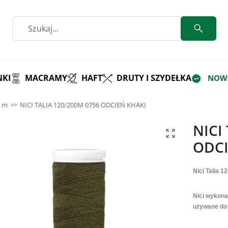
KI
MACRAMY
HAFT
DRUTY I SZYDEŁKA
NOW
0 m
NICI TALIA 120/200M 0756 ODCIEŃ KHAKI
NICI
ODCI
Nici Talia 1
Nici wykona
używane do