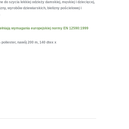
 do szycia lekkiej odzieży damskiej, męskiej i dziecięcej,
lizny, wyrobów dziewiarskich, bielizny pościelowej i
.
spełniają wymagania europejskiej normy EN 12590:1999
poliester, nawój 200 m, 140 dtex x