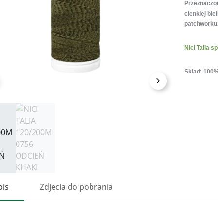
Przeznaczone
cienkiej bie
patchworku
Nici Talia 
Skład: 100% 
przedni
Następny
pis
Zdjęcia do pobrania