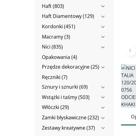
Haft (803)
Haft Diamentowy (129)
Kordonki (451)
Macramy (3)
Nici (835)
Po
Opakowania (4)
Przędze dekoracyjne (25)
Ręczniki (7)
Sznury i sznurki (69)
Wstążki i taśmy (503)
Włóczki (29)
O
Zamki błyskawiczne (232)
Zestawy kreatywne (37)