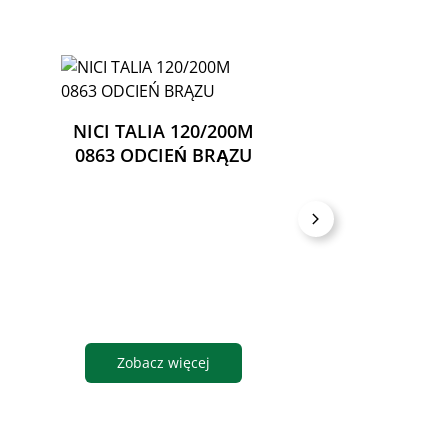
NICI TALIA 120/200M
0863 ODCIEŃ BRĄZU
NICI PRZEŹR
OPUS 2
Zobacz więcej
Zobacz wię